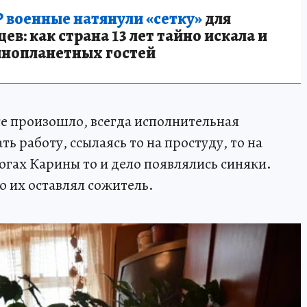
 военные натянули «сетку»
для
в: как страна 13 лет тайно искала и
инопланетных гостей
все произошло, всегда исполнительная
ь работу, ссылаясь то на простуду, то на
ногах Карины то и дело появлялись синяки.
то их оставлял сожитель.