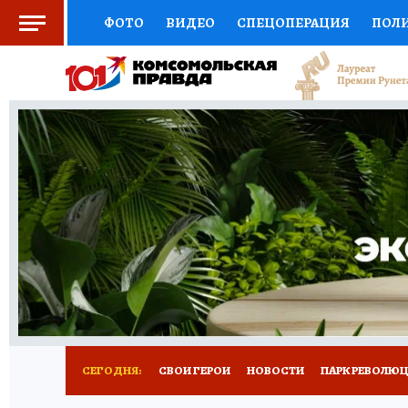
ФОТО
ВИДЕО
СПЕЦОПЕРАЦИЯ
ПОЛ
СОЦПОДДЕРЖКА
НАУКА
СПОРТ
КО
ВЫБОР ЭКСПЕРТОВ
ДОКТОР
ФИНАНС
КНИЖНАЯ ПОЛКА
ПРОГНОЗЫ НА СПОРТ
ПРЕСС-ЦЕНТР
НЕДВИЖИМОСТЬ
ТЕЛЕ
ВСЕ О КП
РАДИО КП
РЕКЛАМА
ТЕСТ
СЕГОДНЯ:
СВОИ ГЕРОИ
НОВОСТИ
ПАРК РЕВОЛЮЦИ