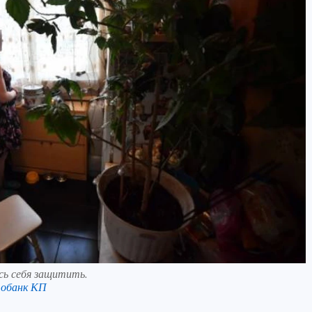
сь себя защитить.
обанк КП