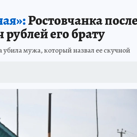
АФИША
ИСПЫТАНО НА СЕБЕ
ная»:
Ростовчанка посл
ч рублей его брату
 убила мужа, который назвал ее скучной