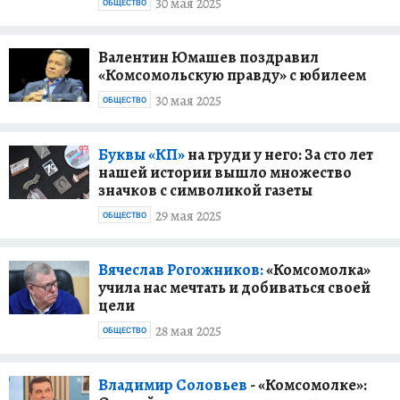
30 мая 2025
ОБЩЕСТВО
Валентин Юмашев поздравил
«Комсомольскую правду» с юбилеем
30 мая 2025
ОБЩЕСТВО
Буквы «КП»
на груди у него: За сто лет
нашей истории вышло множество
значков с символикой газеты
29 мая 2025
ОБЩЕСТВО
Вячеслав Рогожников:
«Комсомолка»
учила нас мечтать и добиваться своей
цели
28 мая 2025
ОБЩЕСТВО
Владимир Соловьев
- «Комсомолке»: