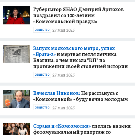
Губернатор ЯНАО Дмитрий Артюхов
поздравил со 100-летиим
«Комсомольской правды»
27 мая 2025
ОБЩЕСТВО
Запуск московского метро, успех
«Брата-2»
и мертвая петля летчика
Благина: о чем писала "КП" на
протяжении своей столетней истории
27 мая 2025
ОБЩЕСТВО
Вячеслав Никонов:
Не расстанусь с
«Комсомолкой» - буду вечно молодым
27 мая 2025
ОБЩЕСТВО
Страна и «Комсомолка»
спелись на века:
фотомузыкальный репортаж со