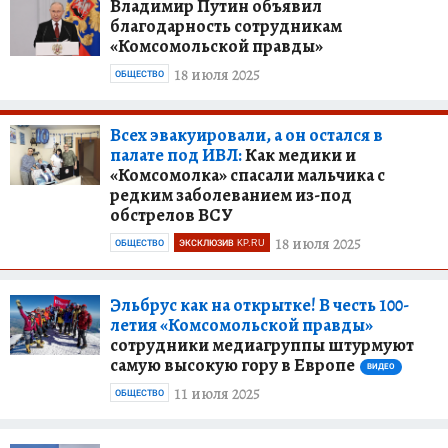
Владимир Путин объявил
благодарность сотрудникам
«Комсомольской правды»
18 июля 2025
ОБЩЕСТВО
Всех эвакуировали, а он остался в
палате под ИВЛ:
Как медики и
«Комсомолка» спасали мальчика с
редким заболеванием из-под
обстрелов ВСУ
18 июля 2025
ОБЩЕСТВО
ЭКСКЛЮЗИВ KP.RU
Эльбрус как на открытке! В честь 100-
летия «Комсомольской правды»
сотрудники медиагруппы штурмуют
самую высокую гору в Европе
ВИДЕО
11 июля 2025
ОБЩЕСТВО