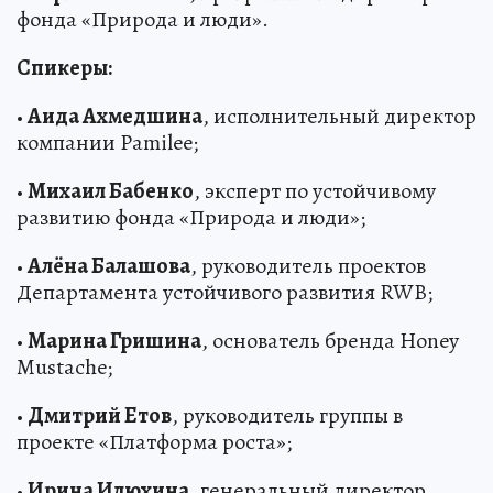
фонда «Природа и люди».
Спикеры:
•
Аида Ахмедшина
, исполнительный директор
компании Pamilee;
•
Михаил Бабенко
, эксперт по устойчивому
развитию фонда «Природа и люди»;
•
Алёна Балашова
, руководитель проектов
Департамента устойчивого развития RWB;
•
Марина Гришина
, основатель бренда Honey
Mustache;
•
Дмитрий Етов
, руководитель группы в
проекте «Платформа роста»;
•
Ирина Илюхина
, генеральный директор