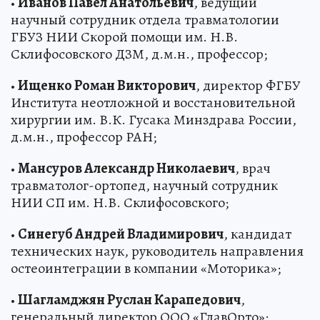
•
Иванов Павел Анатольевич
, ведущий
научный сотрудник отдела травматологии
ГБУЗ НИИ Скорой помощи им. Н.В.
Склифосовского ДЗМ, д.м.н., профессор;
•
Ищенко Роман Викторович
, директор ФГБУ
Института неотложной и восстановительной
хирургии им. В.К. Гусака Минздрава России,
д.м.н., профессор РАН;
•
Мансуров Александр Николаевич
, врач
травматолог-ортопед, научный сотрудник
НИИ СП им. Н.В. Склифосовского;
•
Синегуб Андрей Владимирович
, кандидат
технических наук, руководитель направления
остеоинтеграции в компании «Моторика»;
•
Шагламджян Руслан Карапедович
,
генеральный директор ООО «ГлавОрто»;