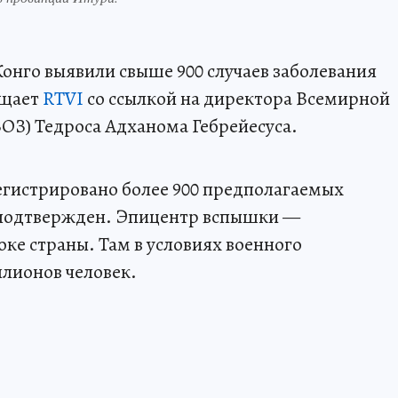
онго выявили свыше 900 случаев заболевания
бщает
RTVI
со ссылкой на директора Всемирной
ОЗ) Тедроса Адханома Гебрейесуса.
регистрировано более 900 предполагаемых
о подтвержден. Эпицентр вспышки —
ке страны. Там в условиях военного
лионов человек.