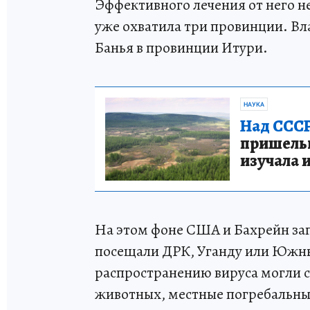
Эффективного лечения от него н
уже охватила три провинции. Вл
Банья в провинции Итури.
НАУКА
Над СССР
пришельце
изучала 
На этом фоне США и Бахрейн за
посещали ДРК, Уганду или Южны
распространению вируса могли с
животных, местные погребальные