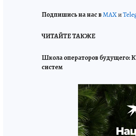
Подп
и
шись на нас в
МАХ
и
Tele
ЧИТАЙТЕ ТАКЖЕ
Школа операторов будущего: К
систем