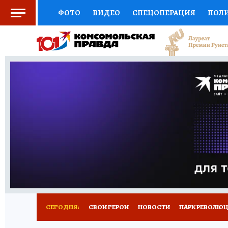
ФОТО
ВИДЕО
СПЕЦОПЕРАЦИЯ
ПОЛ
СОЦПОДДЕРЖКА
НАУКА
СПОРТ
КО
ВЫБОР ЭКСПЕРТОВ
ДОКТОР
ФИНАНС
КНИЖНАЯ ПОЛКА
ПРОГНОЗЫ НА СПОРТ
ПРЕСС-ЦЕНТР
НЕДВИЖИМОСТЬ
ТЕЛЕ
ВСЕ О КП
РАДИО КП
РЕКЛАМА
ТЕСТ
СЕГОДНЯ:
СВОИ ГЕРОИ
НОВОСТИ
ПАРК РЕВОЛЮЦИ