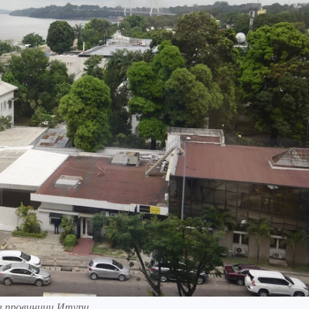
в провинции Итури.