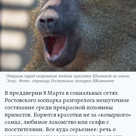
Открыла парад очарования знойная красотка Шимпанзе по имени
Эллис. Фото: страница Ростовского зоопарка ВКонтакте
В преддверии 8 Марта в социальных сетях
Ростовского зоопарка разгорелось нешуточное
состязание среди прекрасной половины
приматов. Борются красотки не за «козырного»
самца, любимое лакомство или селфи с
посетителями. Все куда серьезнее: речь о