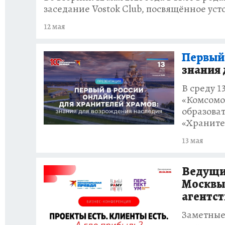
заседание Vostok Club, посвящённое ус
12 мая
Первый 
знания 
В среду 1
«Комсомо
образоват
«Храните
13 мая
Ведущие
Москвы 
агентст
Заметные