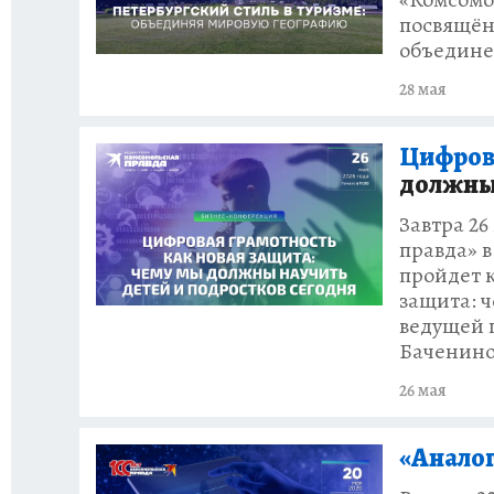
посвящённ
объедине
28 мая
Цифрова
должны 
Завтра 26
правда» 
пройдет 
защита: ч
ведущей 
Баченин
26 мая
«Анало