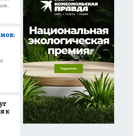
вам.
амов:
го
уг
я к