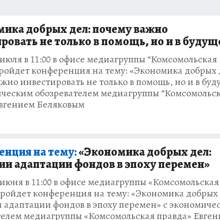
АФИША
ИСПЫТАНО НА СЕБЕ
ика добрых дел: почему важно
ровать не только в помощь, но и в будущ
 июля в 11:00 в офисе медиагруппы “Комсомольская
пройдет конференция на тему: «Экономика добрых 
жно инвестировать не только в помощь, но и в бу
ическим обозревателем медиагруппы “Комсомольс
Евгением Беляковым
нция на тему:
«Экономика добрых дел:
ии адаптации фондов в эпоху перемен»
 июня в 11:00 в офисе медиагруппы «Комсомольская
пройдет конференция на тему: «Экономика добрых 
и адаптации фондов в эпоху перемен» с экономиче
телем медиагруппы «Комсомольская правда» Евге