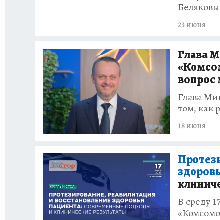
Беляков
23 июня
Глава М
«Комсом
вопрос 
Глава Ми
том, как 
18 июня
Протези
здоровь
клиниче
В среду 1
«Комсомол