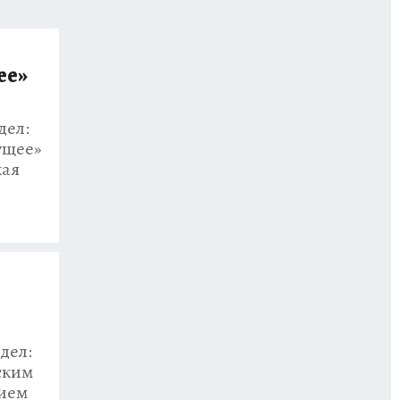
ее»
дел:
дущее»
кая
дел:
ским
нием