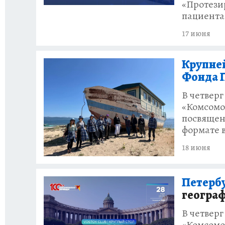
«Протези
пациента
17 июня
Крупне
Фонда 
В четверг
«Комсомо
посвящен
формате 
18 июня
Петербу
геогра
В четверг
«Комсомол