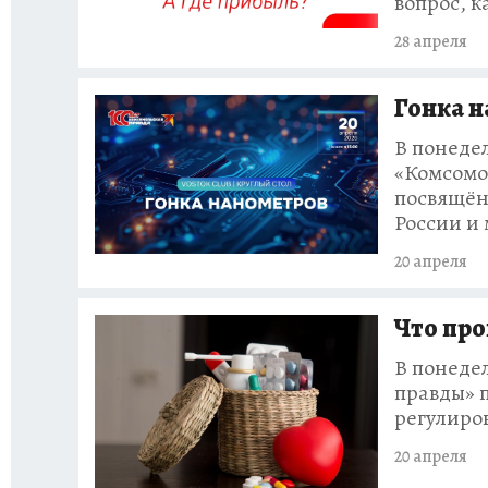
вопрос, к
28 апреля
Гонка 
В понедел
«Комсомол
посвящён
России и
20 апреля
Что про
В понедел
правды» 
регулиро
20 апреля