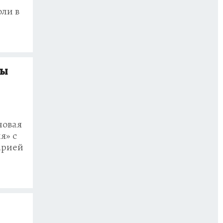
оли в
мы
новая
я» с
арией