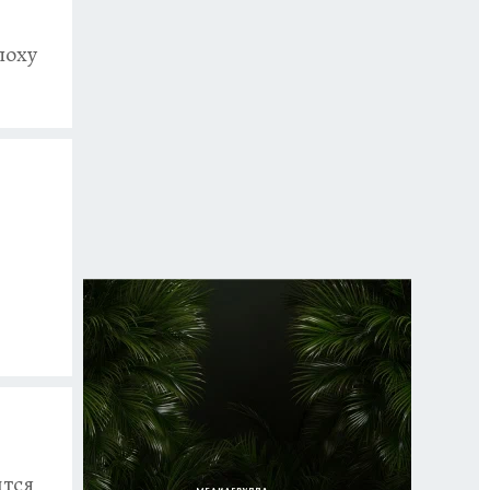
поху
ится