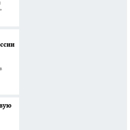
я
»
оссии
в
овую