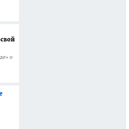
 свой
де» о
е