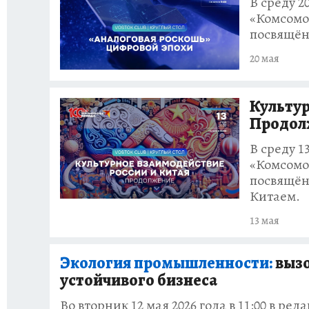
В среду 2
«Комсомол
посвящён
20 мая
Культур
Продол
В среду 1
«Комсомол
посвящён
Китаем.
13 мая
Экология промышленности:
вызо
устойчивого бизнеса
Во вторник 12 мая 2026 года в 11:00 в р