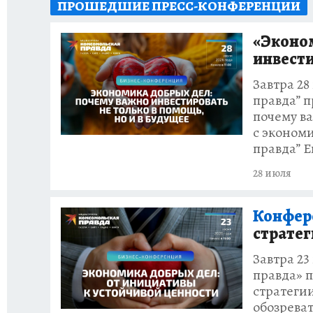
ПРОШЕДШИЕ ПРЕСС-КОНФЕРЕНЦИИ
ЗАПОВЕДНАЯ РОССИЯ
ПРОИСШЕСТВИЯ
«Эконом
инвести
Завтра 28
правда” 
почему ва
с эконом
правда” 
28 июля
Конфере
стратег
Завтра 23
правда» 
стратеги
обозрева