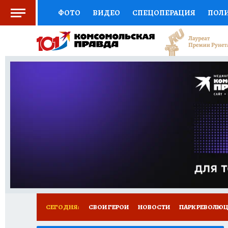
ФОТО
ВИДЕО
СПЕЦОПЕРАЦИЯ
ПОЛ
СОЦПОДДЕРЖКА
НАУКА
СПОРТ
КО
ВЫБОР ЭКСПЕРТОВ
ДОКТОР
ФИНАНС
КНИЖНАЯ ПОЛКА
ПРОГНОЗЫ НА СПОРТ
ПРЕСС-ЦЕНТР
НЕДВИЖИМОСТЬ
ТЕЛЕ
ВСЕ О КП
РАДИО КП
РЕКЛАМА
ТЕСТ
СЕГОДНЯ:
СВОИ ГЕРОИ
НОВОСТИ
ПАРК РЕВОЛЮЦИ