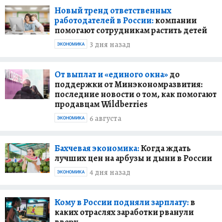
Новый тренд ответственных
работодателей в России:
компании
помогают сотрудникам растить детей
3 дня назад
ЭКОНОМИКА
От выплат и «единого окна»
до
поддержки от Минэкономразвития:
последние новости о том, как помогают
продавцам Wildberries
6 августа
ЭКОНОМИКА
Бахчевая экономика:
Когда ждать
лучших цен на арбузы и дыни в России
4 дня назад
ЭКОНОМИКА
Кому в России подняли зарплату:
в
каких отраслях заработки рванули
вверх