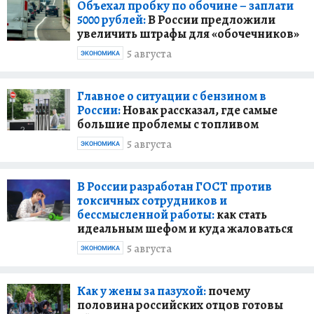
Объехал пробку по обочине – заплати
5000 рублей:
В России предложили
увеличить штрафы для «обочечников»
5 августа
ЭКОНОМИКА
Главное о ситуации с бензином в
России:
Новак рассказал, где самые
большие проблемы с топливом
5 августа
ЭКОНОМИКА
В России разработан ГОСТ против
токсичных сотрудников и
бессмысленной работы:
как стать
идеальным шефом и куда жаловаться
5 августа
ЭКОНОМИКА
Как у жены за пазухой:
почему
половина российских отцов готовы