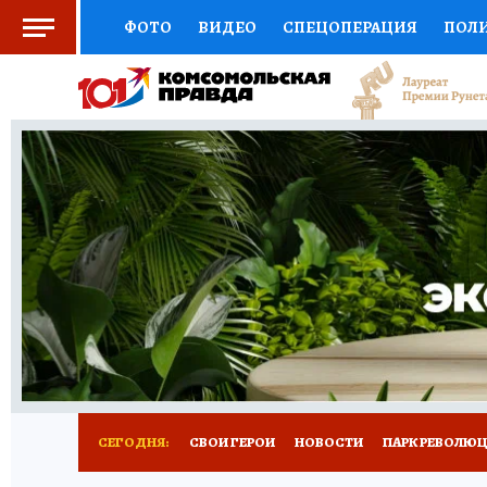
ФОТО
ВИДЕО
СПЕЦОПЕРАЦИЯ
ПОЛ
СОЦПОДДЕРЖКА
НАУКА
СПОРТ
КО
ВЫБОР ЭКСПЕРТОВ
ДОКТОР
ФИНАНС
КНИЖНАЯ ПОЛКА
ПРОГНОЗЫ НА СПОРТ
ПРЕСС-ЦЕНТР
НЕДВИЖИМОСТЬ
ТЕЛЕ
ВСЕ О КП
РАДИО КП
РЕКЛАМА
ТЕСТ
СЕГОДНЯ:
СВОИ ГЕРОИ
НОВОСТИ
ПАРК РЕВОЛЮЦИ