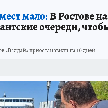
АФИША
ИСПЫТАНО НА СЕБЕ
ест мало:
В Ростове н
антские очереди, чтобы
ов «Валдай» приостановили на 10 дней