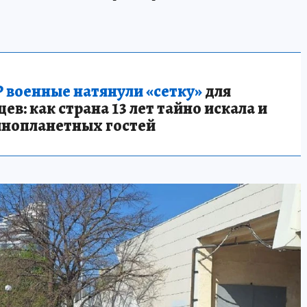
 военные натянули «сетку»
для
в: как страна 13 лет тайно искала и
инопланетных гостей