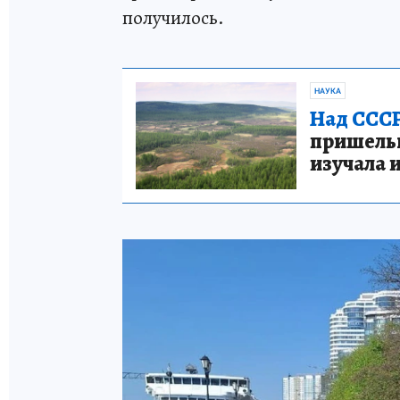
получилось.
НАУКА
Над СССР
пришельце
изучала 