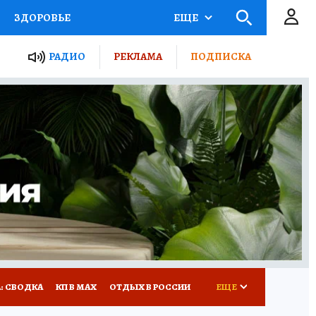
ЗДОРОВЬЕ
ЕЩЕ
ТЫ РОССИИ
РАДИО
РЕКЛАМА
ПОДПИСКА
КРЕТЫ
ПУТЕВОДИТЕЛЬ
 ЖЕЛЕЗА
ТУРИЗМ
ГИД ПОТРЕБИТЕЛЯ
: СВОДКА
КП В МАХ
ОТДЫХ В РОССИИ
ЕЩЕ