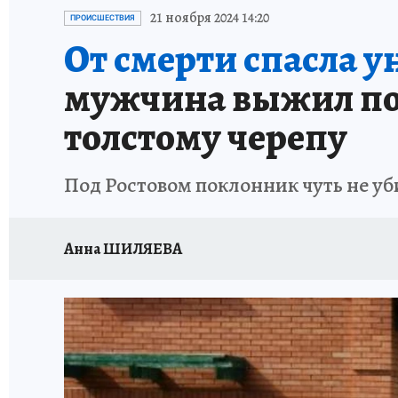
ЗАПОВЕДНАЯ РОССИЯ
ПРОИСШЕСТВИЯ
21 ноября 2024 14:20
ПРОИСШЕСТВИЯ
От смерти спасла у
мужчина выжил пос
толстому черепу
Под Ростовом поклонник чуть не уб
Анна ШИЛЯЕВА