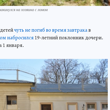
акинулся на хозяина с ломом
 детей
чуть не погиб во время завтрака
в
мом набросился
19-летний поклонник дочери.
а 1 января.