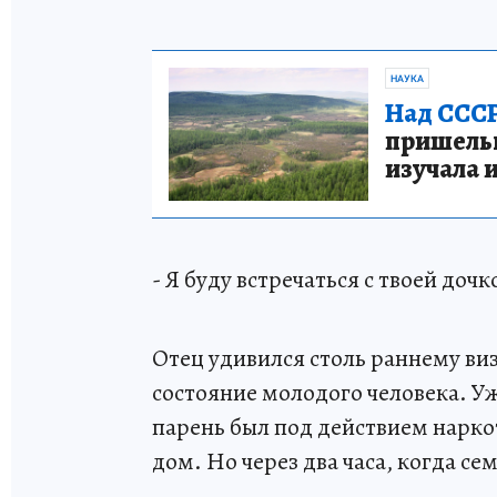
НАУКА
Над СССР
пришельце
изучала 
- Я буду встречаться с твоей доч
Отец удивился столь раннему виз
состояние молодого человека. У
парень был под действием нарко
дом. Но через два часа, когда се