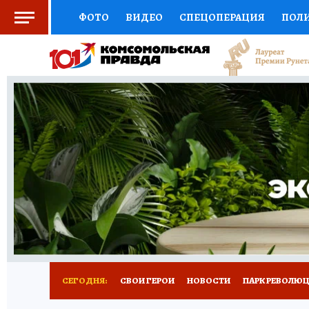
ФОТО
ВИДЕО
СПЕЦОПЕРАЦИЯ
ПОЛ
СОЦПОДДЕРЖКА
НАУКА
СПОРТ
КО
ВЫБОР ЭКСПЕРТОВ
ДОКТОР
ФИНАНС
КНИЖНАЯ ПОЛКА
ПРОГНОЗЫ НА СПОРТ
ПРЕСС-ЦЕНТР
НЕДВИЖИМОСТЬ
ТЕЛЕ
ВСЕ О КП
РАДИО КП
РЕКЛАМА
ТЕСТ
СЕГОДНЯ:
СВОИ ГЕРОИ
НОВОСТИ
ПАРК РЕВОЛЮЦИ