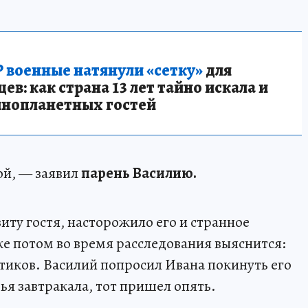
 военные натянули «сетку»
для
в: как страна 13 лет тайно искала и
инопланетных гостей
кой, — заявил
парень Василию.
иту гостя, насторожило его и странное
же потом во время расследования выяснится:
тиков. Василий попросил Ивана покинуть его
мья завтракала, тот пришел опять.