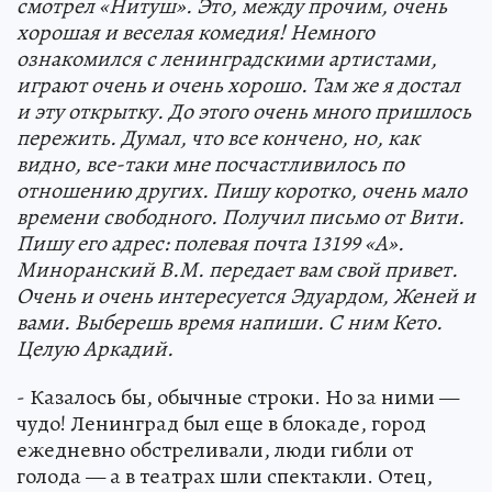
смотрел «Нитуш». Это, между прочим, очень
хорошая и веселая комедия! Немного
ознакомился с ленинградскими артистами,
играют очень и очень хорошо. Там же я достал
и эту открытку. До этого очень много пришлось
пережить. Думал, что все кончено, но, как
видно, все-таки мне посчастливилось по
отношению других. Пишу коротко, очень мало
времени свободного. Получил письмо от Вити.
Пишу его адрес: полевая почта 13199 «А».
Миноранский В.М. передает вам свой привет.
Очень и очень интересуется Эдуардом, Женей и
вами. Выберешь время напиши. С ним Кето.
Целую Аркадий.
- Казалось бы, обычные строки. Но за ними —
чудо! Ленинград был еще в блокаде, город
ежедневно обстреливали, люди гибли от
голода — а в театрах шли спектакли. Отец,