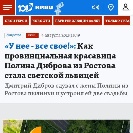
СВОИ ГЕРОИ
НОВОСТИ
ПАРК РЕВОЛЮЦИИ 100 ЛЕТ
ТОЛЬКО У НАС
4 августа 2025 15:49
ОБЩЕСТВО
KP.RU
«У нее - все свое!»:
Как
провинциальная красавица
Полина Диброва из Ростова
стала светской львицей
Дмитрий Дибров сдувал с жены Полины из
Ростова пылинки и устроил ей две свадьбы