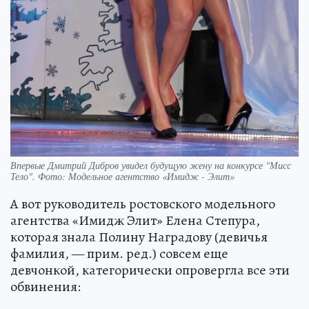
Впервые Дмитрий Дибров увидел будущую жену на конкурсе "Мисс
Тело". Фото: Модельное агентство «Имидж - Элит»
А вот руководитель ростовского модельного
агентства «Имидж Элит» Елена Степура,
которая знала Полину Наградову (девичья
фамилия, — прим. ред.) совсем еще
девчонкой, категорически опровергла все эти
обвинения: