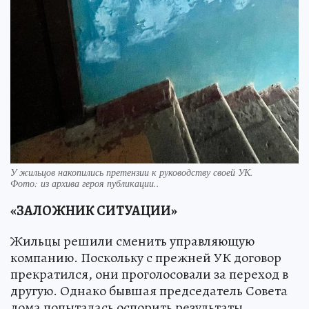
У жильцов накопились претензии к руководству своей УК.
Фото:
из архива героя публикации..
«ЗАЛОЖНИК СИТУАЦИИ»
Жильцы решили сменить управляющую
компанию. Поскольку с прежней УК договор
прекратился, они проголосовали за переход в
другую. Однако бывшая председатель Совета
дома попыталась оспорить результаты