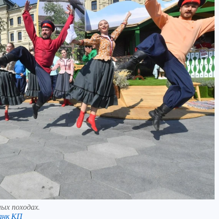
ных походах.
анк КП