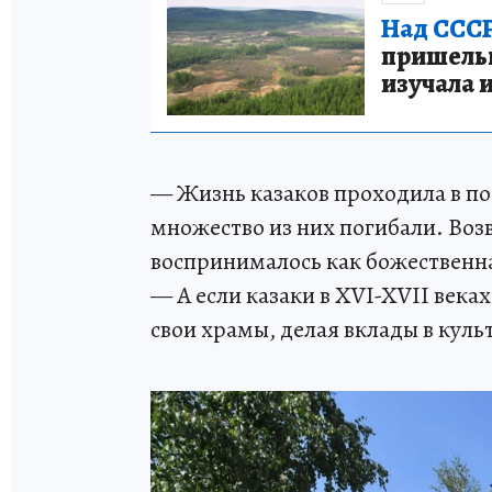
Над СССР
пришельце
изучала 
— Жизнь казаков проходила в по
множество из них погибали. Воз
воспринималось как божественн
— А если казаки в XVI-XVII века
свои храмы, делая вклады в куль