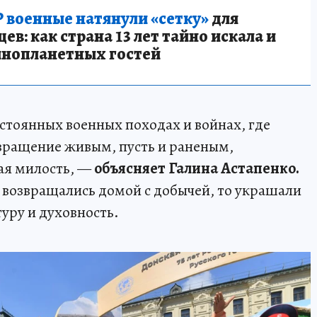
 военные натянули «сетку»
для
в: как страна 13 лет тайно искала и
инопланетных гостей
стоянных военных походах и войнах, где
вращение живым, пусть и раненым,
ая милость, —
объясняет Галина Астапенко.
х возвращались домой с добычей, то украшали
туру и духовность.