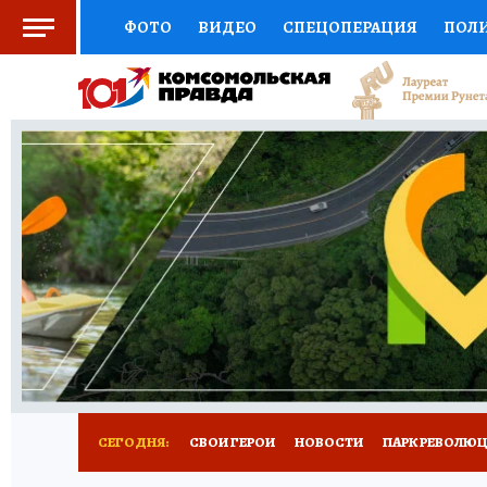
ФОТО
ВИДЕО
СПЕЦОПЕРАЦИЯ
ПОЛ
СОЦПОДДЕРЖКА
НАУКА
СПОРТ
КО
ВЫБОР ЭКСПЕРТОВ
ДОКТОР
ФИНАНС
КНИЖНАЯ ПОЛКА
ПРОГНОЗЫ НА СПОРТ
ПРЕСС-ЦЕНТР
НЕДВИЖИМОСТЬ
ТЕЛЕ
ВСЕ О КП
РАДИО КП
РЕКЛАМА
ТЕСТ
СЕГОДНЯ:
СВОИ ГЕРОИ
НОВОСТИ
ПАРК РЕВОЛЮЦИ