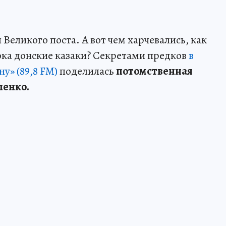
еликого поста. А вот чем харчевались, как
ока донские казаки? Секретами предков
в
у» (89,8 FM)
поделилась
потомственная
пенко.