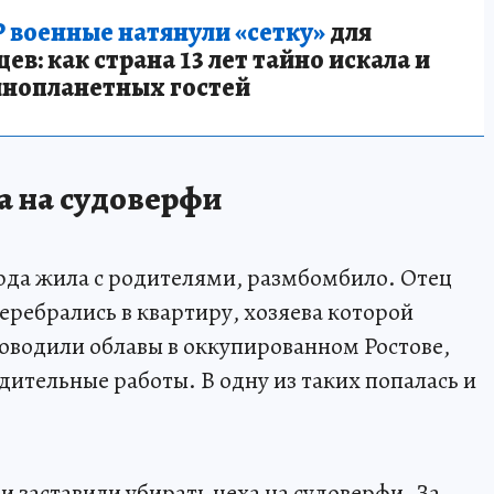
 военные натянули «сетку»
для
в: как страна 13 лет тайно искала и
инопланетных гостей
а на судоверфи
Люда жила с родителями, размбомбило. Отец
еребрались в квартиру, хозяева которой
оводили облавы в оккупированном Ростове,
дительные работы. В одну из таких попалась и
 и заставили убирать цеха на судоверфи. За