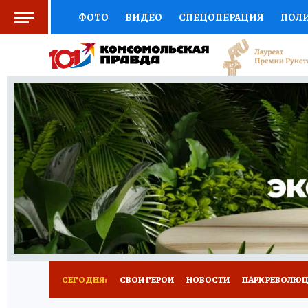
ФОТО
ВИДЕО
СПЕЦОПЕРАЦИЯ
ПОЛ
СОЦПОДДЕРЖКА
НАУКА
СПОРТ
КО
ВЫБОР ЭКСПЕРТОВ
ДОКТОР
ФИНАНС
КНИЖНАЯ ПОЛКА
ПРОГНОЗЫ НА СПОРТ
ПРЕСС-ЦЕНТР
НЕДВИЖИМОСТЬ
ТЕЛЕ
ВСЕ О КП
РАДИО КП
РЕКЛАМА
ТЕСТ
СЕГОДНЯ:
СВОИ ГЕРОИ
НОВОСТИ
ПАРК РЕВОЛЮЦИ