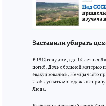
Над СССР
пришельце
изучала 
Заставили убирать цех
В 1942 году дом, где 16-летняя 
погиб. Дочь с больной матерью п
эвакуировались. Немцы часто пр
чтобы угнать молодежь на прину
Люда.
Ее увезли в портовый город Киль