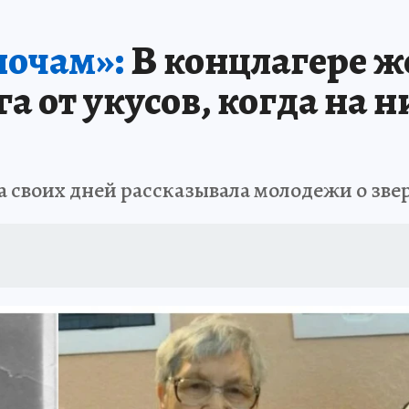
АФИША
ИСПЫТАНО НА СЕБЕ
ночам»:
В концлагере 
га от укусов, когда на 
а своих дней рассказывала молодежи о зв