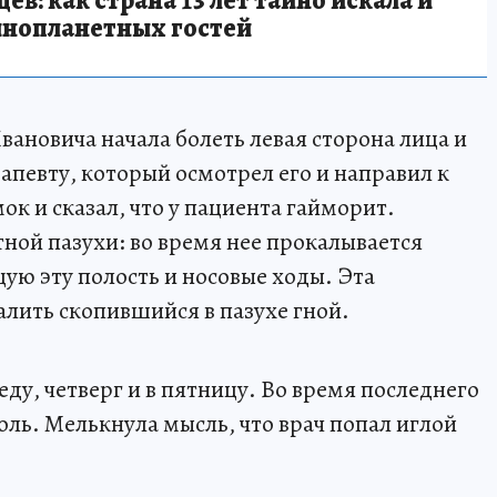
в: как страна 13 лет тайно искала и
инопланетных гостей
Ивановича начала болеть левая сторона лица и
апевту, который осмотрел его и направил к
к и сказал, что у пациента гайморит.
ой пазухи: во время нее прокалывается
ую эту полость и носовые ходы. Эта
алить скопившийся в пазухе гной.
еду, четверг и в пятницу. Во время последнего
оль. Мелькнула мысль, что врач попал иглой