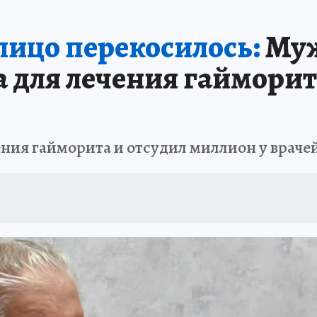
АФИША
ИСПЫТАНО НА СЕБЕ
лицо перекосилось:
Муж
а для лечения гайморит
в
ния гайморита и отсудил миллион у враче