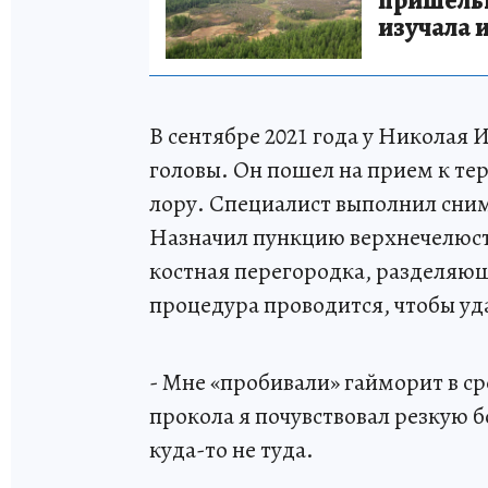
пришельце
изучала 
В сентябре 2021 года у Николая 
головы. Он пошел на прием к тер
лору. Специалист выполнил снимо
Назначил пункцию верхнечелюстн
костная перегородка, разделяющ
процедура проводится, чтобы уд
- Мне «пробивали» гайморит в ср
прокола я почувствовал резкую б
куда-то не туда.