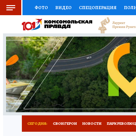
ФОТО
ВИДЕО
СПЕЦОПЕРАЦИЯ
ПОЛ
СОЦПОДДЕРЖКА
НАУКА
СПОРТ
КО
ВЫБОР ЭКСПЕРТОВ
ДОКТОР
ФИНАНС
КНИЖНАЯ ПОЛКА
ПРОГНОЗЫ НА СПОРТ
ПРЕСС-ЦЕНТР
НЕДВИЖИМОСТЬ
ТЕЛЕ
ВСЕ О КП
РАДИО КП
РЕКЛАМА
ТЕСТ
СЕГОДНЯ:
СВОИ ГЕРОИ
НОВОСТИ
ПАРК РЕВОЛЮЦИ