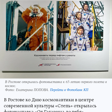
В Ростове открылась фотовыставка к 65-летию первого полета в
космос.
Фото:
Екатерина ПОПОВА.
Перейти в Фотобанк КП
В Ростове ко Дню космонавтики в центре
современной культуры «Степь» открылась
фотовыставка «От Гагарина до тебя».