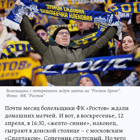
Болельщики с нетерпением ждут матча на "Ростов Арене".
Фото: ФК "Ростов"
Почти месяц болельщики ФК «Ростов» ждали
домашних матчей. И вот, в воскресенье, 12
апреля, в 16:30, «желто-синие», наконец,
сыграют в донской столице – с московским
«Спартаком». Соперник статусный. Но чего