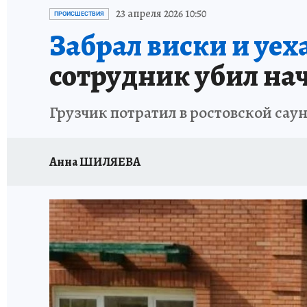
ЗАПОВЕДНАЯ РОССИЯ
ПРОИСШЕСТВИЯ
23 апреля 2026 10:50
ПРОИСШЕСТВИЯ
Забрал виски и уех
сотрудник убил нач
Грузчик потратил в ростовской сау
Анна ШИЛЯЕВА