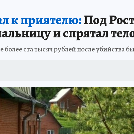
АФИША
ИСПЫТАНО НА СЕБЕ
ал к приятелю:
Под Рост
альницу и спрятал тел
не более ста тысяч рублей после убийства 