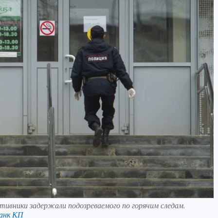
тивники задержали подозреваемого по горячим следам.
анк КП