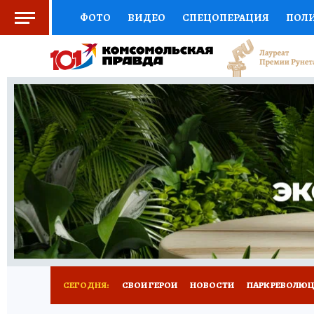
ФОТО
ВИДЕО
СПЕЦОПЕРАЦИЯ
ПОЛ
СОЦПОДДЕРЖКА
НАУКА
СПОРТ
КО
ВЫБОР ЭКСПЕРТОВ
ДОКТОР
ФИНАНС
КНИЖНАЯ ПОЛКА
ПРОГНОЗЫ НА СПОРТ
ПРЕСС-ЦЕНТР
НЕДВИЖИМОСТЬ
ТЕЛЕ
ВСЕ О КП
РАДИО КП
РЕКЛАМА
ТЕСТ
СЕГОДНЯ:
СВОИ ГЕРОИ
НОВОСТИ
ПАРК РЕВОЛЮЦИ