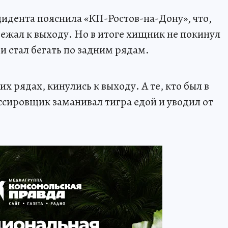
идента пояснила «КП-Ростов-на-Дону», что,
бежал к выходу. Но в итоге хищник не покинул
 и стал бегать по задним рядам.
х рядах, кинулись к выходу. А те, кто был в
ессировщик заманивал тигра едой и уводил от