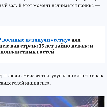
ьный зал. В этот момент начинается паника —
 военные натянули «сетку»
для
в: как страна 13 лет тайно искала и
инопланетных гостей
дят люди. Неизвестно, укусил ли кого-то и как
 свидетелей инцидента.