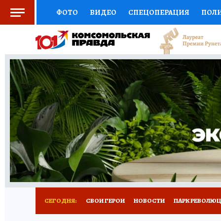
ФОТО
ВИДЕО
СПЕЦОПЕРАЦИЯ
ПОЛ
СОЦПОДДЕРЖКА
НАУКА
СПОРТ
КО
ВЫБОР ЭКСПЕРТОВ
ДОКТОР
ФИНАНС
КНИЖНАЯ ПОЛКА
ПРОГНОЗЫ НА СПОРТ
ПРЕСС-ЦЕНТР
НЕДВИЖИМОСТЬ
ТЕЛЕ
ВСЕ О КП
РАДИО КП
РЕКЛАМА
ТЕСТ
СЕГОДНЯ:
СВОИ ГЕРОИ
НОВОСТИ
ПАРК РЕВОЛЮЦИ