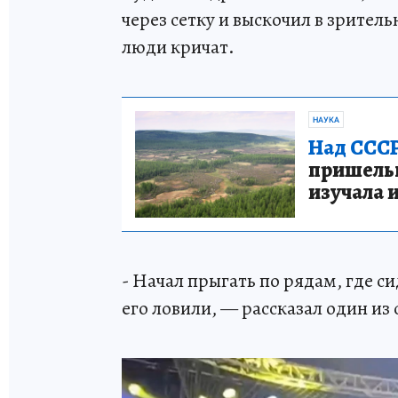
через сетку и выскочил в зрител
люди кричат.
НАУКА
Над СССР
пришельце
изучала 
- Начал прыгать по рядам, где си
его ловили, — рассказал один из