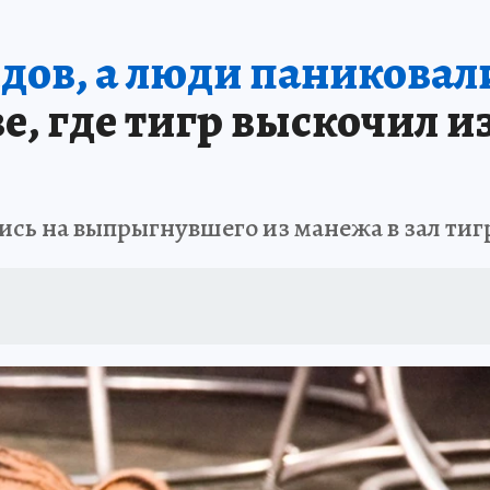
АФИША
ИСПЫТАНО НА СЕБЕ
дов, а люди паниковал
ве, где тигр выскочил и
ись на выпрыгнувшего из манежа в зал тиг