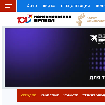
ФОТО
ВИДЕО
СПЕЦОПЕРАЦИЯ
ПОЛ
СОЦПОДДЕРЖКА
НАУКА
СПОРТ
КО
ВЫБОР ЭКСПЕРТОВ
ДОКТОР
ФИНАНС
КНИЖНАЯ ПОЛКА
ПРОГНОЗЫ НА СПОРТ
ПРЕСС-ЦЕНТР
НЕДВИЖИМОСТЬ
ТЕЛЕ
ВСЕ О КП
РАДИО КП
РЕКЛАМА
ТЕСТ
СЕГОДНЯ:
СВОИ ГЕРОИ
НОВОСТИ
ПАРК РЕВОЛЮЦИ