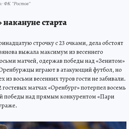
о: ФК "Ростов"
» накануне старта
тринадцатую строчку с 23 очками, дела обстоят
зянова выжала максимум из весеннего
 восьми матчей, одержав победы над «Зенитом»
Оренбуржцы играют в атакующий футбол, но
х из восьми весенних туров гости не забивали.
12 гостевых матчах «Оренбург» потерпел восемь
ой победы над прямым конкурентом «Пари
ураже.