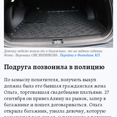
Девочку неделю возили то в багажнике, то на заднем сидении.
Фото:
Вероника ОВСЯННИКОВА.
Перейти в Фотобанк КП
Подруга позвонила в полицию
По замыслу похитителя, получить выкуп
должна была его бывшая гражданская жена
Ольга, торговавшая свадебными платьями. 27
сентября он привез Алину на рынок, запер в
багажнике и пошел договариваться. Ольга
открыла багажник, узнала девочку, которую