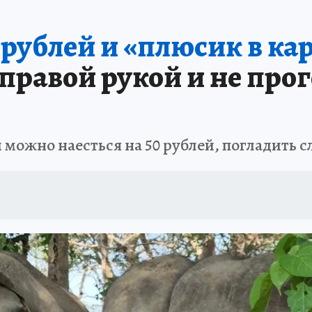
АФИША
ИСПЫТАНО НА СЕБЕ
0 рублей и «плюсик в ка
 правой рукой и не про
и можно наесться на 50 рублей, погладить 