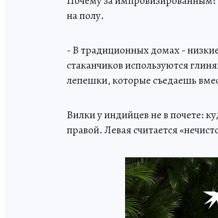
Почему за импровизированным? 
на полу.
- В традиционных домах - низкие
стаканчиков используются глиня
лепешки, которые съедаешь вме
Вилки у индийцев не в почете: ку
правой. Левая считается «нечист