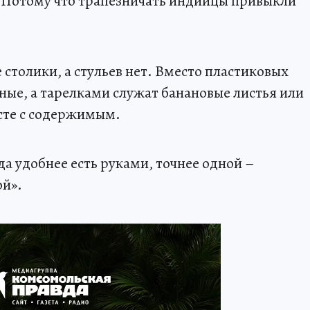
Потому что трапезничать индийцы привыкли
 столики, а стульев нет. Вместо пластиковых
ные, а тарелками служат банановые листья или
сте с содержимым.
да удобнее есть руками, точнее одной –
ой».