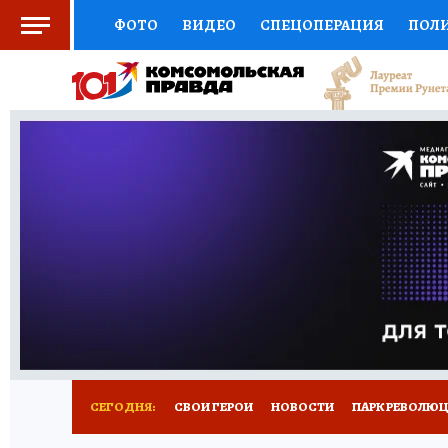
ФОТО
ВИДЕО
СПЕЦОПЕРАЦИЯ
ПОЛ
СОЦПОДДЕРЖКА
НАУКА
СПОРТ
КО
ВЫБОР ЭКСПЕРТОВ
ДОКТОР
ФИНАНС
КНИЖНАЯ ПОЛКА
ПРОГНОЗЫ НА СПОРТ
ПРЕСС-ЦЕНТР
НЕДВИЖИМОСТЬ
ТЕЛЕ
ВСЕ О КП
РАДИО КП
РЕКЛАМА
ТЕСТ
СЕГОДНЯ:
СВОИ ГЕРОИ
НОВОСТИ
ПАРК РЕВОЛЮЦИ