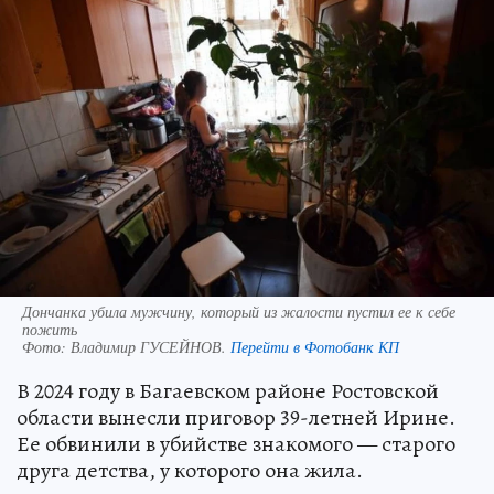
Дончанка убила мужчину, который из жалости пустил ее к себе
пожить
Фото:
Владимир ГУСЕЙНОВ.
Перейти в Фотобанк КП
В 2024 году в Багаевском районе Ростовской
области вынесли приговор 39-летней Ирине.
Ее обвинили в убийстве знакомого — старого
друга детства, у которого она жила.