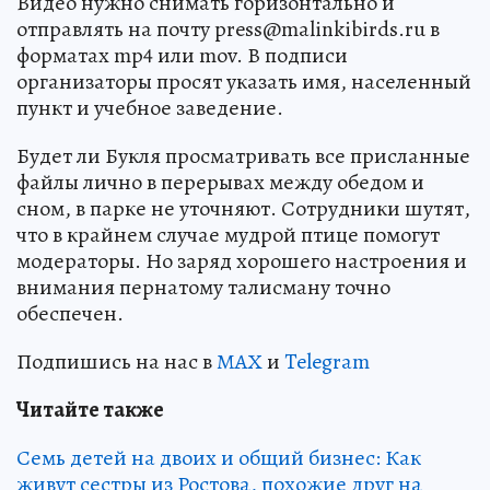
Видео нужно снимать горизонтально и
отправлять на почту press@malinkibirds.ru в
форматах mp4 или mov. В подписи
организаторы просят указать имя, населенный
пункт и учебное заведение.
Будет ли Букля просматривать все присланные
файлы лично в перерывах между обедом и
сном, в парке не уточняют. Сотрудники шутят,
что в крайнем случае мудрой птице помогут
модераторы. Но заряд хорошего настроения и
внимания пернатому талисману точно
обеспечен.
Подпишись на нас в
МАХ
и
Telegram
Читайте также
Семь детей на двоих и общий бизнес: Как
живут сестры из Ростова, похожие друг на