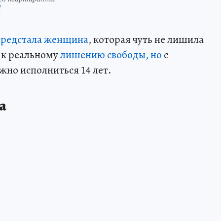
П
предстала женщина
, которая чуть не лишила
 к реальному
лишению свободы, но
с
жно исполниться 14 лет.
а