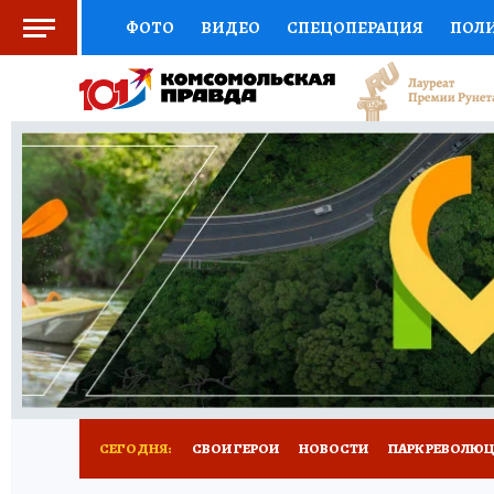
ФОТО
ВИДЕО
СПЕЦОПЕРАЦИЯ
ПОЛ
СОЦПОДДЕРЖКА
НАУКА
СПОРТ
КО
ВЫБОР ЭКСПЕРТОВ
ДОКТОР
ФИНАНС
КНИЖНАЯ ПОЛКА
ПРОГНОЗЫ НА СПОРТ
ПРЕСС-ЦЕНТР
НЕДВИЖИМОСТЬ
ТЕЛЕ
ВСЕ О КП
РАДИО КП
РЕКЛАМА
ТЕСТ
СЕГОДНЯ:
СВОИ ГЕРОИ
НОВОСТИ
ПАРК РЕВОЛЮЦИ