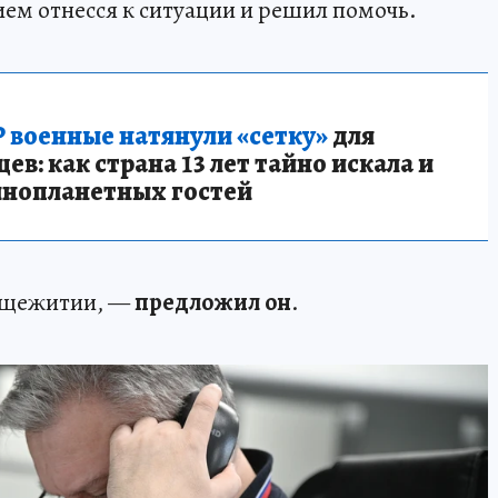
ием отнесся к ситуации и решил помочь.
 военные натянули «сетку»
для
в: как страна 13 лет тайно искала и
инопланетных гостей
общежитии, —
предложил он
.