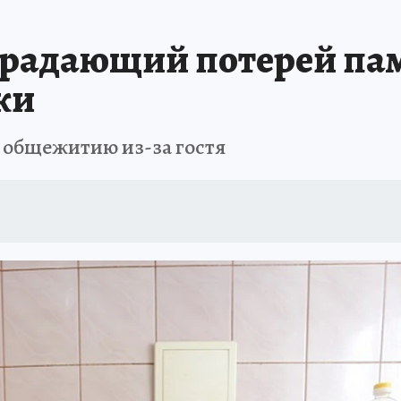
АФИША
ИСПЫТАНО НА СЕБЕ
радающий потерей пам
ки
о общежитию из-за гостя