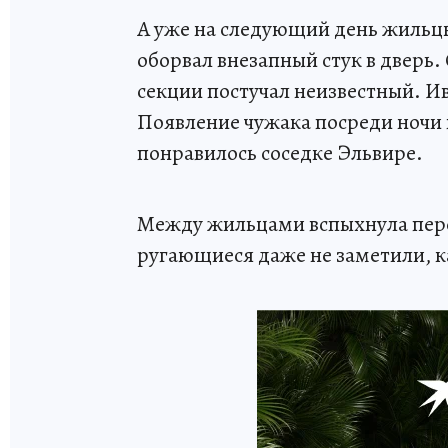
А уже на следующий день жильц
оборвал внезапный стук в дверь.
секции постучал неизвестный. Ив
Появление чужака посреди ночи 
понравилось соседке Эльвире.
Между жильцами вспыхнула пере
ругающиеся даже не заметили, к