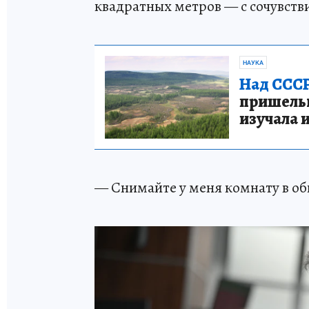
квадратных метров — с сочувств
НАУКА
Над СССР
пришельце
изучала 
— Снимайте у меня комнату в 