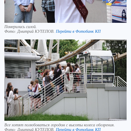
Померились силой.
Фото:
Дмитрий КУТЕПОВ.
Перейти в Фотобанк КП
Все хотят полюбоваться городом с высоты колеса обозрения.
Фото:
Дмитрий КУТЕПОВ.
Перейти в Фотобанк КП