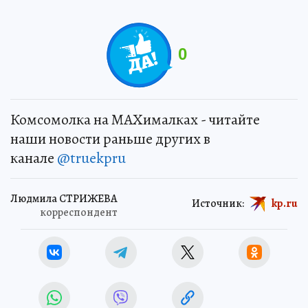
0
Комсомолка на MAXималках - читайте
наши новости раньше других в
канале
@truekpru
Людмила СТРИЖЕВА
Источник:
kp.ru
корреспондент