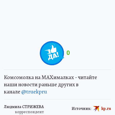
0
Комсомолка на MAXималках - читайте
наши новости раньше других в
канале
@truekpru
Людмила СТРИЖЕВА
Источник:
kp.ru
корреспондент