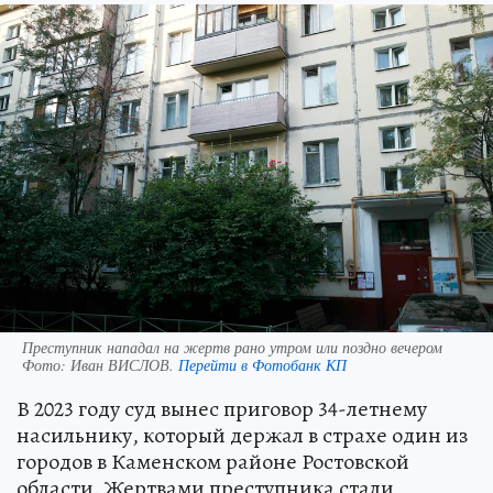
Преступник нападал на жертв рано утром или поздно вечером
Фото:
Иван ВИСЛОВ.
Перейти в Фотобанк КП
В 2023 году суд вынес приговор 34-летнему
насильнику, который держал в страхе один из
городов в Каменском районе Ростовской
области. Жертвами преступника стали