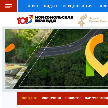
ФОТО
ВИДЕО
СПЕЦОПЕРАЦИЯ
ПОЛ
СОЦПОДДЕРЖКА
НАУКА
СПОРТ
КО
ВЫБОР ЭКСПЕРТОВ
ДОКТОР
ФИНАНС
КНИЖНАЯ ПОЛКА
ПРОГНОЗЫ НА СПОРТ
ПРЕСС-ЦЕНТР
НЕДВИЖИМОСТЬ
ТЕЛЕ
ВСЕ О КП
РАДИО КП
РЕКЛАМА
ТЕСТ
СЕГОДНЯ:
СВОИ ГЕРОИ
НОВОСТИ
ПАРК РЕВОЛЮЦИ