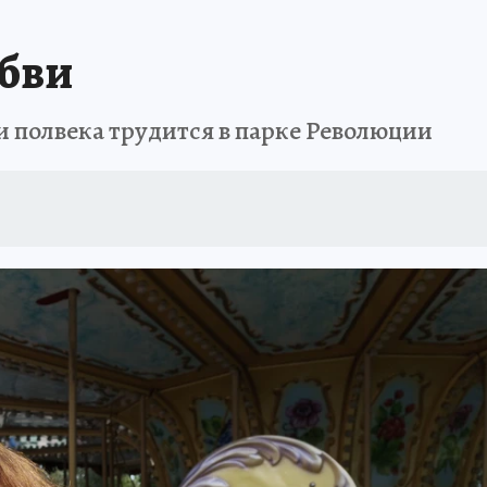
АФИША
ИСПЫТАНО НА СЕБЕ
юбви
 полвека трудится в парке Революции