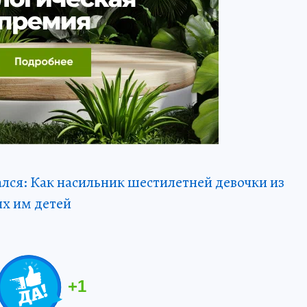
ался: Как насильник шестилетней девочки из
ых им детей
+
1