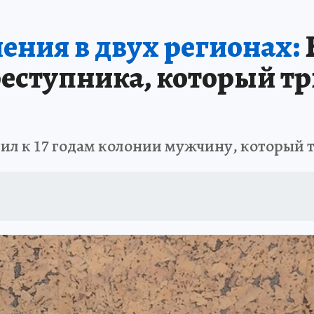
АФИША
ИСПЫТАНО НА СЕБЕ
ения в двух регионах:
еступника, который тр
ил к 17 годам колонии мужчину, который т