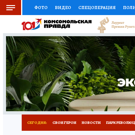
ФОТО
ВИДЕО
СПЕЦОПЕРАЦИЯ
ПОЛ
СОЦПОДДЕРЖКА
НАУКА
СПОРТ
КО
ВЫБОР ЭКСПЕРТОВ
ДОКТОР
ФИНАНС
КНИЖНАЯ ПОЛКА
ПРОГНОЗЫ НА СПОРТ
ПРЕСС-ЦЕНТР
НЕДВИЖИМОСТЬ
ТЕЛЕ
ВСЕ О КП
РАДИО КП
РЕКЛАМА
ТЕСТ
СЕГОДНЯ:
СВОИ ГЕРОИ
НОВОСТИ
ПАРК РЕВОЛЮЦИ