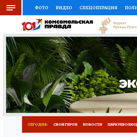
ФОТО
ВИДЕО
СПЕЦОПЕРАЦИЯ
ПОЛ
СОЦПОДДЕРЖКА
НАУКА
СПОРТ
КО
ВЫБОР ЭКСПЕРТОВ
ДОКТОР
ФИНАНС
КНИЖНАЯ ПОЛКА
ПРОГНОЗЫ НА СПОРТ
ПРЕСС-ЦЕНТР
НЕДВИЖИМОСТЬ
ТЕЛЕ
ВСЕ О КП
РАДИО КП
РЕКЛАМА
ТЕСТ
СЕГОДНЯ:
СВОИ ГЕРОИ
НОВОСТИ
ПАРК РЕВОЛЮЦИ