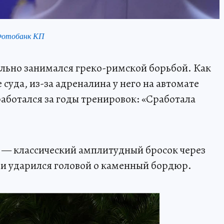
Фотобанк КП
льно занимался греко-римской борьбой. Как
 суда, из-за адреналина у него на автомате
аботался за годы тренировок: «Сработала
— классический амплитудный бросок через
л и ударился головой о каменный бордюр.