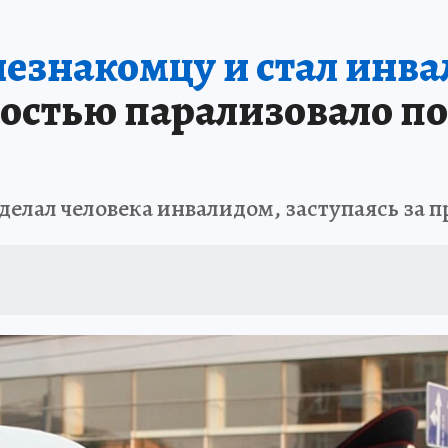
АФИША
ИСПЫТАНО НА СЕБЕ
незнакомцу и стал инв
остью парализовало по
делал человека инвалидом, заступаясь за 