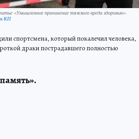
статье «Умышленное причинение тяжкого вреда здоровью».
нк КП
дили спортсмена, который покалечил человека,
короткой драки пострадавшего полностью
память».