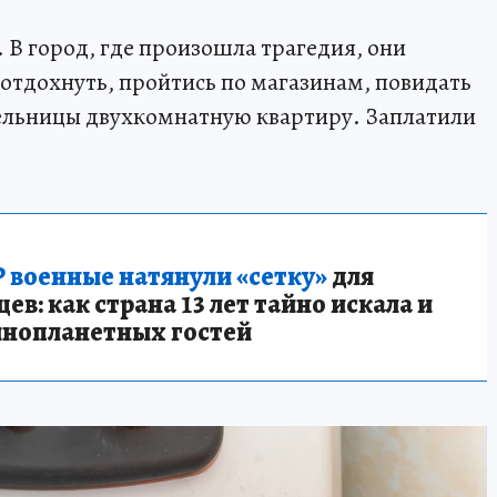
 В город, где произошла трагедия, они
 отдохнуть, пройтись по магазинам, повидать
ельницы двухкомнатную квартиру. Заплатили
 военные натянули «сетку»
для
в: как страна 13 лет тайно искала и
инопланетных гостей