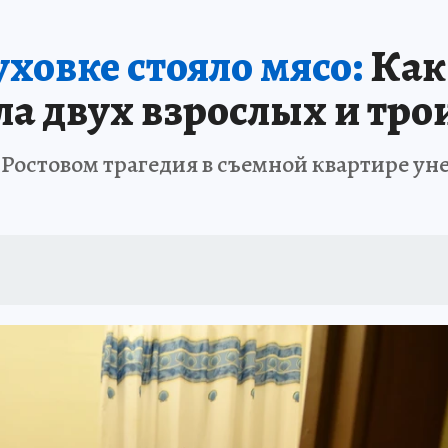
АФИША
ИСПЫТАНО НА СЕБЕ
уховке стояло мясо:
Как 
а двух взрослых и тро
 Ростовом трагедия в съемной квартире ун