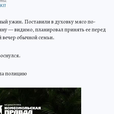
уты.
 КП
ый ужин. Поставили в духовку мясо по-
нну — видимо, планировал принять ее перед
й вечер обычной семьи.
роснулся.
ала полицию