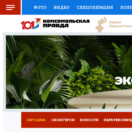
ФОТО
ВИДЕО
СПЕЦОПЕРАЦИЯ
ПОЛ
СОЦПОДДЕРЖКА
НАУКА
СПОРТ
КО
ВЫБОР ЭКСПЕРТОВ
ДОКТОР
ФИНАНС
КНИЖНАЯ ПОЛКА
ПРОГНОЗЫ НА СПОРТ
ПРЕСС-ЦЕНТР
НЕДВИЖИМОСТЬ
ТЕЛЕ
ВСЕ О КП
РАДИО КП
РЕКЛАМА
ТЕСТ
СЕГОДНЯ:
СВОИ ГЕРОИ
НОВОСТИ
ПАРК РЕВОЛЮЦИ