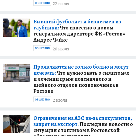
22 июля
ОБЩЕСТВО
Бывший футболист и бизнесмен из
глубинки:
Что известно о новом
генеральном директоре ФК «Ростов»
Андрее Чайке
20 июля
ОБЩЕСТВО
Проявляются не только болью и могут
исчезать:
Что нужно знать о симптомах
и лечении грыж поясничного и
шейного отделов позвоночника в
Ростове
2 июля
ОБЩЕСТВО
Ограничения на АЗС из-за спекулянтов,
запрет на экспорт:
Последние новости о
ситуации с топливом в Ростовской