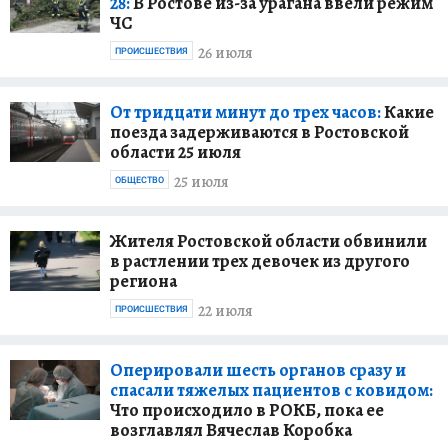
28:
В Ростове из-за урагана ввели режим
ЧС
26 июля
ПРОИСШЕСТВИЯ
От тридцати минут до трех часов:
Какие
поезда задерживаются в Ростовской
области 25 июля
25 июля
ОБЩЕСТВО
Жителя Ростовской области обвинили
в растлении трех девочек из другого
региона
22 июля
ПРОИСШЕСТВИЯ
Оперировали шесть органов сразу и
спасали тяжелых пациентов с ковидом:
Что происходило в РОКБ, пока ее
возглавлял Вячеслав Коробка