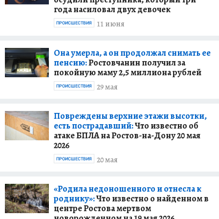
года насиловал двух девочек
11 июня
ПРОИСШЕСТВИЯ
Она умерла, а он продолжал снимать ее
пенсию:
Ростовчанин получил за
покойную маму 2,5 миллиона рублей
29 мая
ПРОИСШЕСТВИЯ
Повреждены верхние этажи высотки,
есть пострадавший:
Что известно об
атаке БПЛА на Ростов-на-Дону 20 мая
2026
20 мая
ПРОИСШЕСТВИЯ
«Родила недоношенного и отнесла к
роднику»:
Что известно о найденном в
центре Ростова мертвом
новорожденном на 19 мая 2026