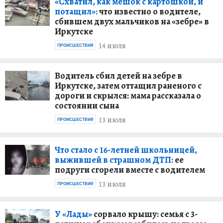
«Схватил, как мешок с картошкой, и
потащил»:
что известно о водителе,
сбившем двух мальчиков на «зебре» в
Иркутске
14 июля
ПРОИСШЕСТВИЯ
Водитель сбил детей на зебре в
Иркутске, затем оттащил раненого с
дороги и скрылся: мама рассказала о
состоянии сына
13 июля
ПРОИСШЕСТВИЯ
Что стало с 16-летней школьницей,
выжившей в страшном ДТП:
ее
подруги сгорели вместе с водителем
13 июля
ПРОИСШЕСТВИЯ
У «Лады»
сорвало крышу: семья с 3-