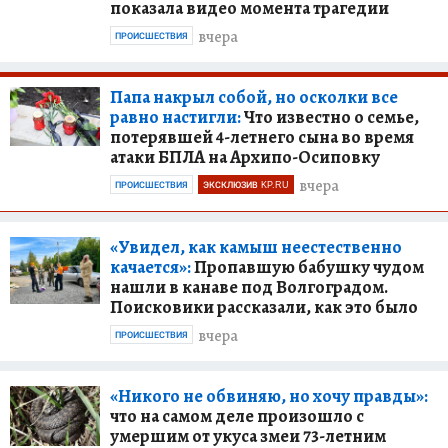
показала видео момента трагедии
вчера
ПРОИСШЕСТВИЯ
Папа накрыл собой, но осколки все
равно настигли:
Что известно о семье,
потерявшей 4-летнего сына во время
атаки БПЛА на Архипо-Осиповку
вчера
ПРОИСШЕСТВИЯ
ЭКСКЛЮЗИВ KP.RU
«Увидел, как камыш неестественно
качается»:
Пропавшую бабушку чудом
нашли в канаве под Волгоградом.
Поисковики рассказали, как это было
вчера
ПРОИСШЕСТВИЯ
«Никого не обвиняю, но хочу правды»:
что на самом деле произошло с
умершим от укуса змеи 73-летним