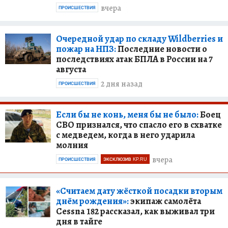
вчера
ПРОИСШЕСТВИЯ
Очередной удар по складу Wildberries и
пожар на НПЗ:
Последние новости о
последствиях атак БПЛА в России на 7
августа
2 дня назад
ПРОИСШЕСТВИЯ
Если бы не конь, меня бы не было:
Боец
СВО признался, что спасло его в схватке
с медведем, когда в него ударила
молния
вчера
ПРОИСШЕСТВИЯ
ЭКСКЛЮЗИВ KP.RU
«Считаем дату жёсткой посадки вторым
днём рождения»:
экипаж самолёта
Cessna 182 рассказал, как выживал три
дня в тайге