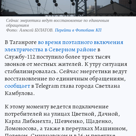
Сейчас энергетики ведут восстановление по единичным
обращениям
Фото:
Алексей БУЛАТОВ.
Перейти в Фотобанк КП
В Таганроге
во время поэтапного включения
электричества в Северном районе
в
Службу-112 поступило более трех тысяч
звонков от местных жителей. К утру ситуация
стабилизировалась. Сейчас энергетики ведут
восстановление по единичным обращениям,
сообщает
в Telegram глава города Светлана
Камбулова.
К этому моменту ведется подключение
потребителей на улицах Цветной, Дачной,
Карла Либкнехта, Шевченко, Щаденко,
Ломоносова, а также в переулках Машинном,
Полевом, Смирновском и в 16-м переулке.