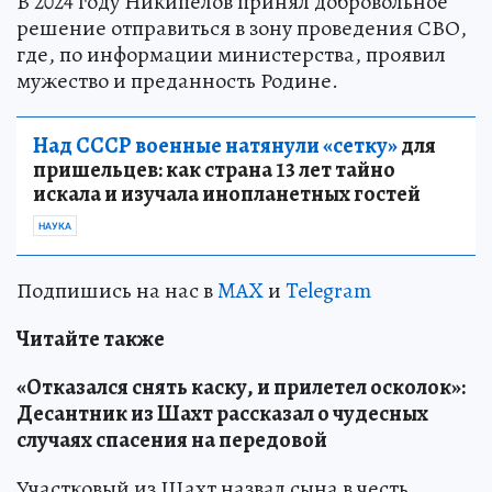
В 2024 году Никипелов принял добровольное
решение отправиться в зону проведения СВО,
где, по информации министерства, проявил
мужество и преданность Родине.
Над СССР военные натянули «сетку»
для
пришельцев: как страна 13 лет тайно
искала и изучала инопланетных гостей
НАУКА
Подпишись на нас в
MAX
и
Telegram
Читайте также
«Отказался снять каску, и прилетел осколок»:
Десантник из Шахт рассказал о чудесных
случаях спасения на передовой
Участковый из Шахт назвал сына в честь