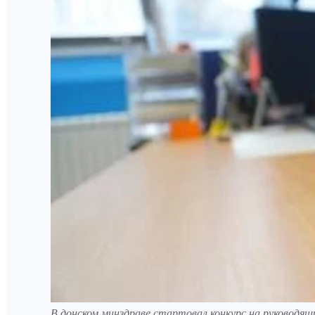
В донском минздраве стартовал конкурс на руководя