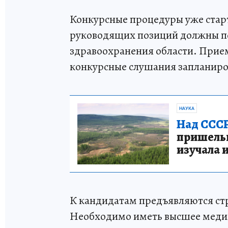
Конкурсные процедуры уже стар
руководящих позиций должны по
здравоохранения области. Прием
конкурсные слушания запланиров
НАУКА
Над СССР
пришельце
изучала 
К кандидатам предъявляются ст
Необходимо иметь высшее медиц