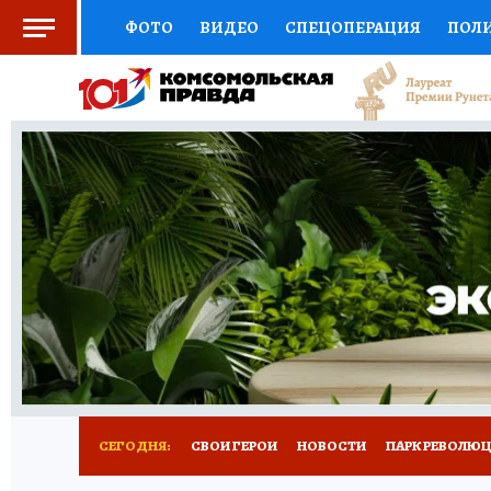
ФОТО
ВИДЕО
СПЕЦОПЕРАЦИЯ
ПОЛ
СОЦПОДДЕРЖКА
НАУКА
СПОРТ
КО
ВЫБОР ЭКСПЕРТОВ
ДОКТОР
ФИНАНС
КНИЖНАЯ ПОЛКА
ПРОГНОЗЫ НА СПОРТ
ПРЕСС-ЦЕНТР
НЕДВИЖИМОСТЬ
ТЕЛЕ
ВСЕ О КП
РАДИО КП
РЕКЛАМА
ТЕСТ
СЕГОДНЯ:
СВОИ ГЕРОИ
НОВОСТИ
ПАРК РЕВОЛЮЦИ