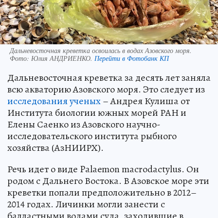
Дальневосточная креветка освоилась в водах Азовского моря.
Фото:
Юлия АНДРИЕНКО.
Перейти в Фотобанк КП
Дальневосточная креветка за десять лет заняла
всю акваторию Азовского моря. Это следует из
исследования ученых
– Андрея Кулиша от
Института биологии южных морей РАН и
Елены Саенко из Азовского научно-
исследовательского института рыбного
хозяйства (АзНИИРХ).
Речь идет о виде Palaemon macrodactylus. Он
родом с Дальнего Востока. В Азовское море эти
креветки попали предположительно в 2012–
2014 годах. Личинки могли занести с
балластными водами суда, заходившие в