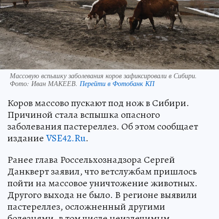
Массовую вспышку заболевания коров зафиксировали в Сибири.
Фото:
Иван МАКЕЕВ.
Перейти в Фотобанк КП
Коров массово пускают под нож в Сибири.
Причиной стала вспышка опасного
заболевания пастереллез. Об этом сообщает
издание
VSE42.Ru
.
Ранее глава Россельхознадзора Сергей
Данкверт заявил, что ветслужбам пришлось
пойти на массовое уничтожение животных.
Другого выхода не было. В регионе выявили
пастереллез, осложненный другими
болезнями, в том числе неизлечимым