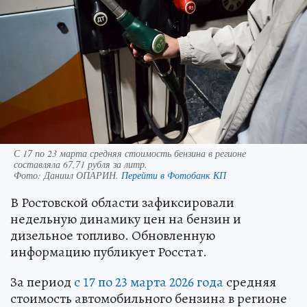
С 17 по 23 марта средняя стоимость бензина в регионе
составляла 67,71 рубля за литр.
Фото:
Даниил ОПАРИН.
Перейти в Фотобанк КП
В Ростовской области зафиксировали
недельную динамику цен на бензин и
дизельное топливо. Обновленную
информацию публикует Росстат.
За период
с 17 по 23 марта 2026 года
средняя
стоимость автомобильного бензина в регионе