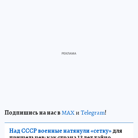
Подп
и
шись на нас в
МАХ
и
Telegram
!
Над СССР военные натянули «сетку»
для
пришельцев: как страна 13 лет тайно