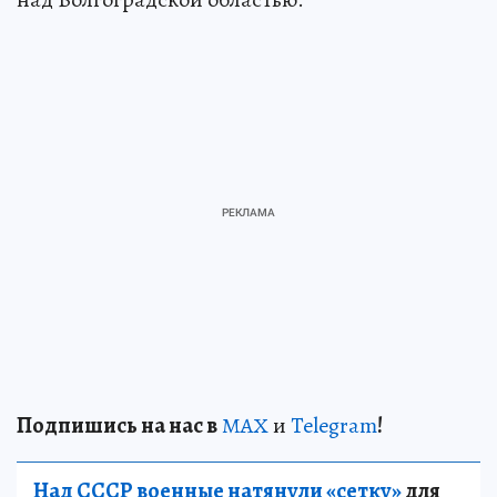
Подп
и
шись на нас в
МАХ
и
Telegram
!
Над СССР военные натянули «сетку»
для