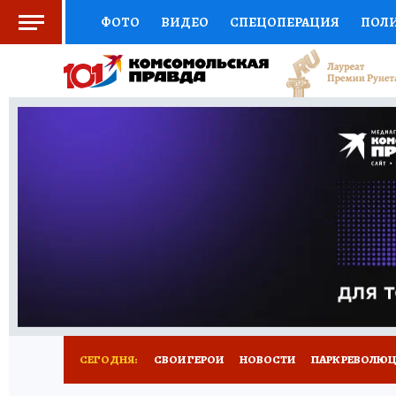
ФОТО
ВИДЕО
СПЕЦОПЕРАЦИЯ
ПОЛ
СОЦПОДДЕРЖКА
НАУКА
СПОРТ
КО
ВЫБОР ЭКСПЕРТОВ
ДОКТОР
ФИНАНС
КНИЖНАЯ ПОЛКА
ПРОГНОЗЫ НА СПОРТ
ПРЕСС-ЦЕНТР
НЕДВИЖИМОСТЬ
ТЕЛЕ
ВСЕ О КП
РАДИО КП
РЕКЛАМА
ТЕСТ
СЕГОДНЯ:
СВОИ ГЕРОИ
НОВОСТИ
ПАРК РЕВОЛЮЦИ