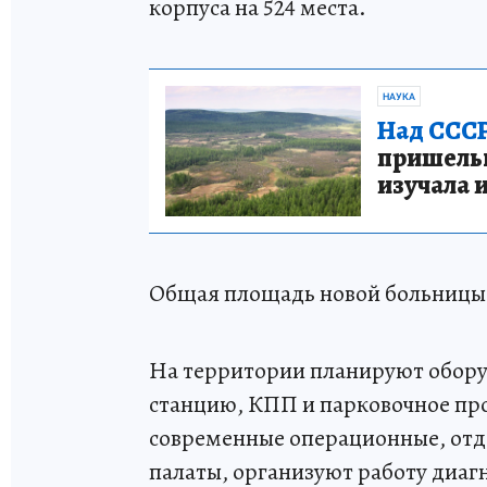
корпуса на 524 места.
НАУКА
Над СССР
пришельце
изучала 
Общая площадь новой больницы д
На территории планируют обору
станцию, КПП и парковочное про
современные операционные, отд
палаты, организуют работу диаг