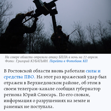
На севере области отразили атаку БПЛА в ночь на 22 апреля.
Фото:
Григорий КУБАТЬЯН.
Перейти в Фотобанк КП
В Ростовской области вновь работали
силы и
средства ПВО.
На этот раз вражеский удар был
отражен в Верхнедонском районе, об этом в
своем телеграм-канале сообщил губернатор
региона Юрий Слюсарь. По его словам,
информация о разрушениях на земле и
раненых не поступала.