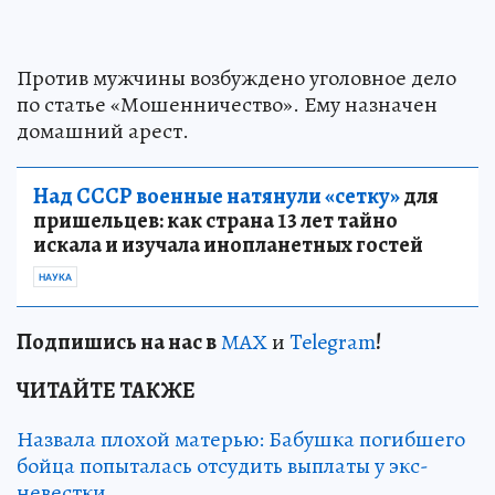
Против мужчины возбуждено уголовное дело
по статье «Мошенничество». Ему назначен
домашний арест.
Над СССР военные натянули «сетку»
для
пришельцев: как страна 13 лет тайно
искала и изучала инопланетных гостей
НАУКА
Подп
и
шись на нас в
МАХ
и
Telegram
!
ЧИТАЙТЕ ТАКЖЕ
Назвала плохой матерью: Бабушка погибшего
бойца попыталась отсудить выплаты у экс-
невестки