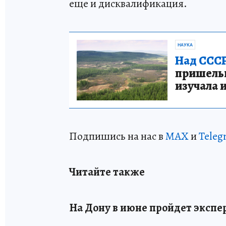
еще и дисквалификация.
НАУКА
Над СССР
пришельце
изучала 
Подпишись на нас в
МАХ
и
Teleg
Читайте также
На Дону в июне пройдет экспе