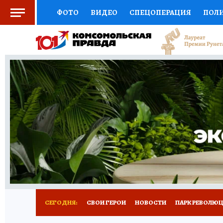
ФОТО
ВИДЕО
СПЕЦОПЕРАЦИЯ
ПОЛ
СОЦПОДДЕРЖКА
НАУКА
СПОРТ
КО
ВЫБОР ЭКСПЕРТОВ
ДОКТОР
ФИНАНС
КНИЖНАЯ ПОЛКА
ПРОГНОЗЫ НА СПОРТ
ПРЕСС-ЦЕНТР
НЕДВИЖИМОСТЬ
ТЕЛЕ
ВСЕ О КП
РАДИО КП
РЕКЛАМА
ТЕСТ
СЕГОДНЯ:
СВОИ ГЕРОИ
НОВОСТИ
ПАРК РЕВОЛЮЦИ