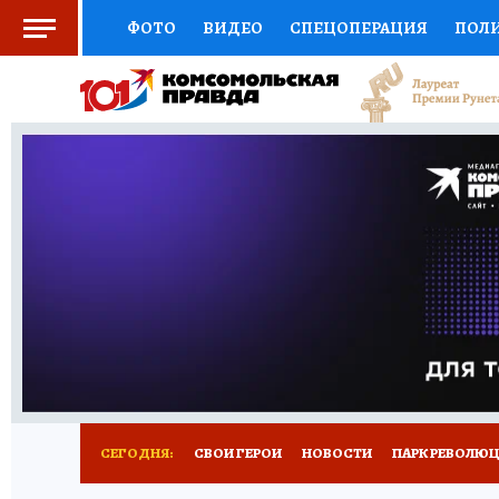
ФОТО
ВИДЕО
СПЕЦОПЕРАЦИЯ
ПОЛ
СОЦПОДДЕРЖКА
НАУКА
СПОРТ
КО
ВЫБОР ЭКСПЕРТОВ
ДОКТОР
ФИНАНС
КНИЖНАЯ ПОЛКА
ПРОГНОЗЫ НА СПОРТ
ПРЕСС-ЦЕНТР
НЕДВИЖИМОСТЬ
ТЕЛЕ
ВСЕ О КП
РАДИО КП
РЕКЛАМА
ТЕСТ
СЕГОДНЯ:
СВОИ ГЕРОИ
НОВОСТИ
ПАРК РЕВОЛЮЦИ