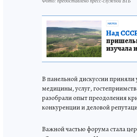
Фото: предоставлено пресс-службой ВТБ
НАУКА
Над СССР
пришельце
изучала 
В панельной дискуссии приняли
медицины, услуг, гостеприимств
разобрали опыт преодоления кри
конкуренции и деловой репутаци
Важной частью форума стала це