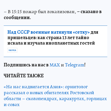
– В 15:15 пожар был локализован,
– сказано в
сообщении.
Над СССР военные натянули «сетку»
для
пришельцев: как страна 13 лет тайно
искала и изучала инопланетных гостей
НАУКА
Подп
и
шись на нас в
МАХ
и
Telegram
!
ЧИТАЙТЕ ТАКЖЕ
«На нас надвигается Азия»: орнитолог
рассказал о новых обитателях Ростовской
области – сколопендрах, каракуртах, горлицах
и совах