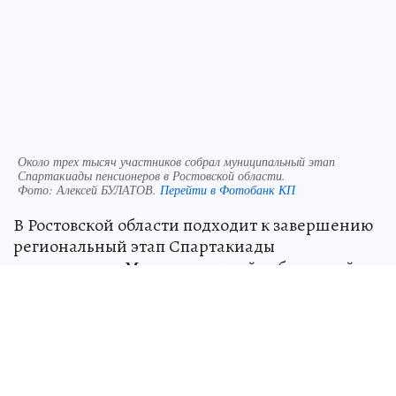
Около трех тысяч участников собрал муниципальный этап
Спартакиады пенсионеров в Ростовской области.
Фото:
Алексей БУЛАТОВ.
Перейти в Фотобанк КП
В Ростовской области подходит к завершению
региональный этап Спартакиады
пенсионеров. Муниципальный отборочный
этап, проходивший в марте-апреле, собрал
около трех тысяч участников. Финальные
соревнования пройдут в Ростове с 5 по 7 июня.
Об этом
сообщили
на сайте донского
правительства.