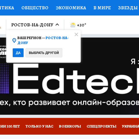
ИТИКА
ОБЩЕСТВО
ЭКОНОМИКА
В МИРЕ
ЗВЕЗДЫ
ЛУМНИСТЫ
ПРОИСШЕСТВИЯ
НАЦИОНАЛЬНЫЕ ПРОЕК
РОСТОВ-НА-ДОНУ
+30
°
ВАШ РЕГИОН —
РОСТОВ-НА-
Ы
ОТКРЫВАЕМ МИР
Я ЗНАЮ
СЕМЬЯ
ЖЕНСКИЕ СЕ
ДОНУ
ДА
ВЫБРАТЬ ДРУГОЙ
ПРОМОКОДЫ
СЕРИАЛЫ
СПЕЦПРОЕКТЫ
ДЕФИЦИТ
ВИЗОР
КОНКУРСЫ
РАБОТА У НАС
КОЛЛЕКЦИИ КП
Ы
НОВОЕ НА САЙТЕ
И 100 ЛЕТ
ТОЛЬКО У НАС
ВОЕНКОРЫ
СПЕЦПРОЕКТЫ
УКРАИНА